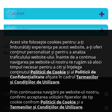
Cabinet
Laborator
Acest site folosește cookies pentru: a-ți
ACCESORII ECHIPAMENTE ENDODONTICE
îmbunătăți experiența pe acest website, a-ți oferi
conținut personalizat și pentru a analiza
Nu există produse în cadrul acestei categorii.
traficulului website-ului. Înainte de a continua
navigarea pe website-ul nostru te rugăm să aloci
timpul necesar pentru a citi și înțelege
conținutul
Politicii de Cookie
și al
Politicii de
Confidențialitate
afișate în cadrul
Termenilor
și Condițiilor de Utilizare
.
Prin continuarea navigării pe website-ul nostru,
Informaţii
confirmi acceptarea utilizării fișierelor de tip
cookie confrom
Politicii de Cookie
și a
Termenilor și Condițiilor de Utilizare
.
Contact