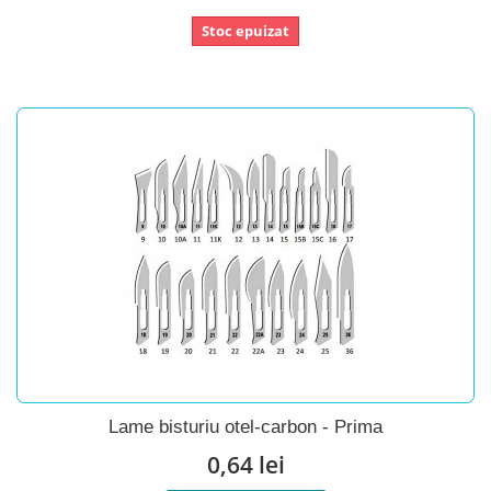
Stoc epuizat
Lame bisturiu otel-carbon - Prima
0,64 lei