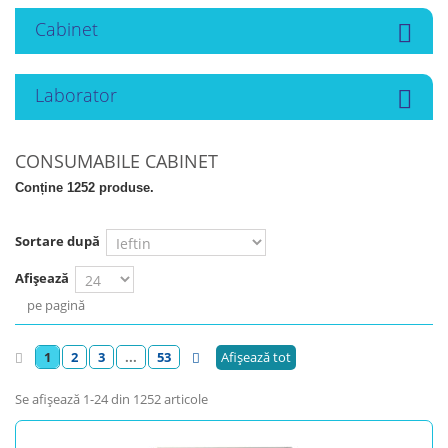
Cabinet
Laborator
CONSUMABILE CABINET
Conține 1252 produse.
Sortare după
Afișează
pe pagină
1
2
3
...
53
Afișează tot
Se afişează 1-24 din 1252 articole