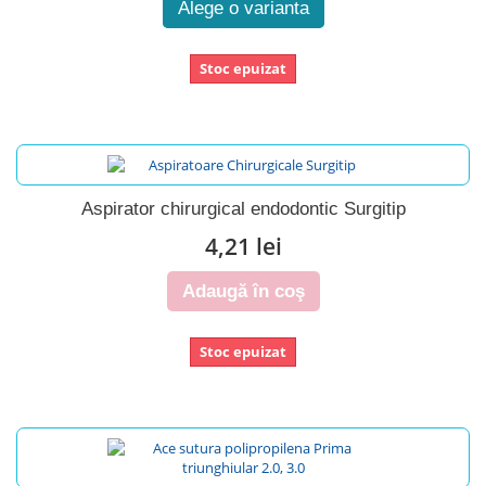
Alege o varianta
Stoc epuizat
Aspirator chirurgical endodontic Surgitip
4,21 lei
Adaugă în coş
Stoc epuizat