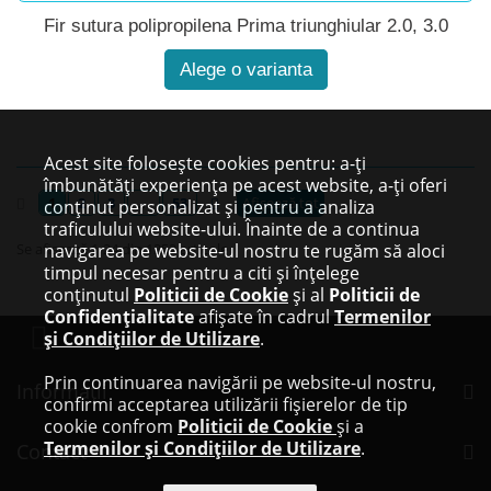
Fir sutura polipropilena Prima triunghiular 2.0, 3.0
Alege o varianta
Acest site folosește cookies pentru: a-ți
îmbunătăți experiența pe acest website, a-ți oferi
1
2
3
...
53
Afișează tot
conținut personalizat și pentru a analiza
traficulului website-ului. Înainte de a continua
Se afişează 1-24 din 1252 articole
navigarea pe website-ul nostru te rugăm să aloci
timpul necesar pentru a citi și înțelege
conținutul
Politicii de Cookie
și al
Politicii de
Confidențialitate
afișate în cadrul
Termenilor
și Condițiilor de Utilizare
.
Prin continuarea navigării pe website-ul nostru,
Informaţii
confirmi acceptarea utilizării fișierelor de tip
cookie confrom
Politicii de Cookie
și a
Termenilor și Condițiilor de Utilizare
.
Contact