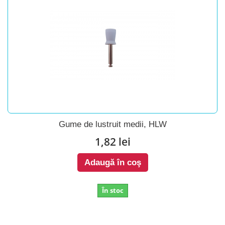
Gume de lustruit medii, HLW
1,82 lei
Adaugă în coş
În stoc