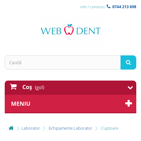
info / comenzi:
0744 213 698
Coş
(gol)
MENIU
Laborator
Echipamente Laborator
Cuptoare