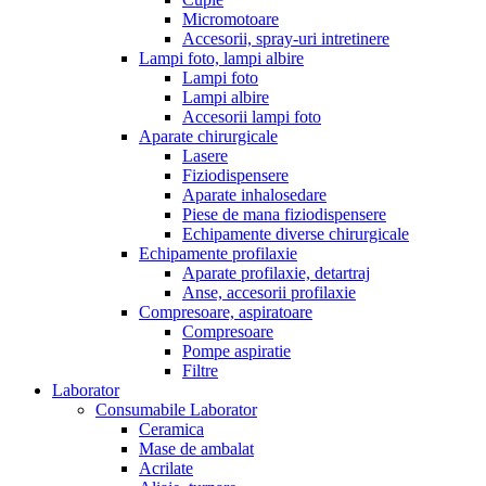
Micromotoare
Accesorii, spray-uri intretinere
Lampi foto, lampi albire
Lampi foto
Lampi albire
Accesorii lampi foto
Aparate chirurgicale
Lasere
Fiziodispensere
Aparate inhalosedare
Piese de mana fiziodispensere
Echipamente diverse chirurgicale
Echipamente profilaxie
Aparate profilaxie, detartraj
Anse, accesorii profilaxie
Compresoare, aspiratoare
Compresoare
Pompe aspiratie
Filtre
Laborator
Consumabile Laborator
Ceramica
Mase de ambalat
Acrilate