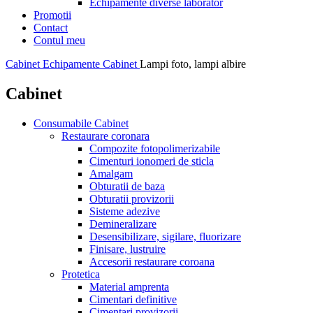
Echipamente diverse laborator
Promotii
Contact
Contul meu
Cabinet
Echipamente Cabinet
Lampi foto, lampi albire
Cabinet
Consumabile Cabinet
Restaurare coronara
Compozite fotopolimerizabile
Cimenturi ionomeri de sticla
Amalgam
Obturatii de baza
Obturatii provizorii
Sisteme adezive
Demineralizare
Desensibilizare, sigilare, fluorizare
Finisare, lustruire
Accesorii restaurare coroana
Protetica
Material amprenta
Cimentari definitive
Cimentari provizorii