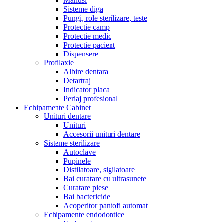
Manusi
Sisteme diga
Pungi, role sterilizare, teste
Protectie camp
Protectie medic
Protectie pacient
Dispensere
Profilaxie
Albire dentara
Detartraj
Indicator placa
Periaj profesional
Echipamente Cabinet
Unituri dentare
Unituri
Accesorii unituri dentare
Sisteme sterilizare
Autoclave
Pupinele
Distilatoare, sigilatoare
Bai curatare cu ultrasunete
Curatare piese
Bai bactericide
Acoperitor pantofi automat
Echipamente endodontice