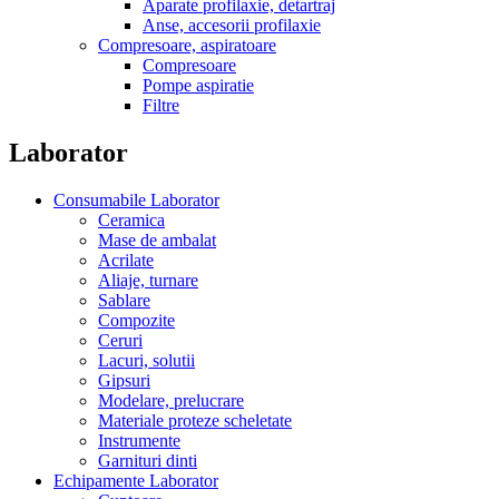
Aparate profilaxie, detartraj
Anse, accesorii profilaxie
Compresoare, aspiratoare
Compresoare
Pompe aspiratie
Filtre
Laborator
Consumabile Laborator
Ceramica
Mase de ambalat
Acrilate
Aliaje, turnare
Sablare
Compozite
Ceruri
Lacuri, solutii
Gipsuri
Modelare, prelucrare
Materiale proteze scheletate
Instrumente
Garnituri dinti
Echipamente Laborator