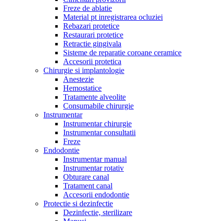
Freze de ablatie
Material pt inregistrarea ocluziei
Rebazari protetice
Restaurari protetice
Retractie gingivala
Sisteme de reparatie coroane ceramice
Accesorii protetica
Chirurgie si implantologie
Anestezie
Hemostatice
Tratamente alveolite
Consumabile chirurgie
Instrumentar
Instrumentar chirurgie
Instrumentar consultatii
Freze
Endodontie
Instrumentar manual
Instrumentar rotativ
Obturare canal
Tratament canal
Accesorii endodontie
Protectie si dezinfectie
Dezinfectie, sterilizare