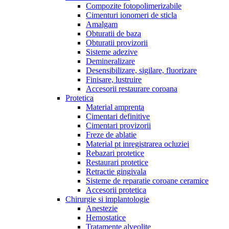
Compozite fotopolimerizabile
Cimenturi ionomeri de sticla
Amalgam
Obturatii de baza
Obturatii provizorii
Sisteme adezive
Demineralizare
Desensibilizare, sigilare, fluorizare
Finisare, lustruire
Accesorii restaurare coroana
Protetica
Material amprenta
Cimentari definitive
Cimentari provizorii
Freze de ablatie
Material pt inregistrarea ocluziei
Rebazari protetice
Restaurari protetice
Retractie gingivala
Sisteme de reparatie coroane ceramice
Accesorii protetica
Chirurgie si implantologie
Anestezie
Hemostatice
Tratamente alveolite