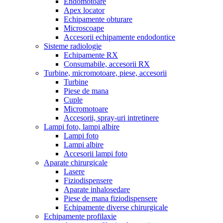
Endomotoare
Apex locator
Echipamente obturare
Microscoape
Accesorii echipamente endodontice
Sisteme radiologie
Echipamente RX
Consumabile, accesorii RX
Turbine, micromotoare, piese, accesorii
Turbine
Piese de mana
Cuple
Micromotoare
Accesorii, spray-uri intretinere
Lampi foto, lampi albire
Lampi foto
Lampi albire
Accesorii lampi foto
Aparate chirurgicale
Lasere
Fiziodispensere
Aparate inhalosedare
Piese de mana fiziodispensere
Echipamente diverse chirurgicale
Echipamente profilaxie