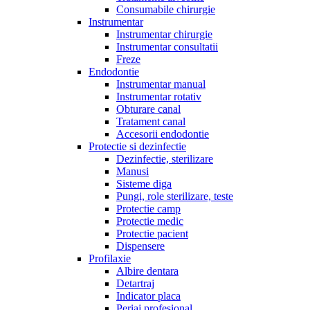
Consumabile chirurgie
Instrumentar
Instrumentar chirurgie
Instrumentar consultatii
Freze
Endodontie
Instrumentar manual
Instrumentar rotativ
Obturare canal
Tratament canal
Accesorii endodontie
Protectie si dezinfectie
Dezinfectie, sterilizare
Manusi
Sisteme diga
Pungi, role sterilizare, teste
Protectie camp
Protectie medic
Protectie pacient
Dispensere
Profilaxie
Albire dentara
Detartraj
Indicator placa
Periaj profesional