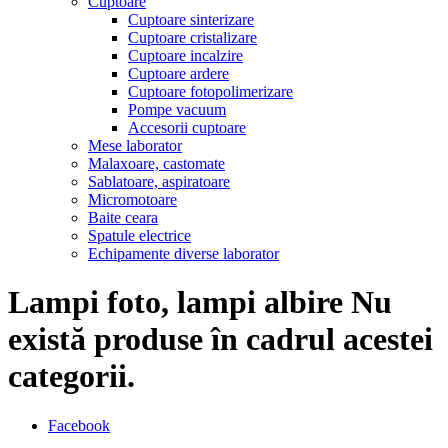
Cuptoare
Cuptoare sinterizare
Cuptoare cristalizare
Cuptoare incalzire
Cuptoare ardere
Cuptoare fotopolimerizare
Pompe vacuum
Accesorii cuptoare
Mese laborator
Malaxoare, castomate
Sablatoare, aspiratoare
Micromotoare
Baite ceara
Spatule electrice
Echipamente diverse laborator
Lampi foto, lampi albire
Nu
există produse în cadrul acestei
categorii.
Facebook