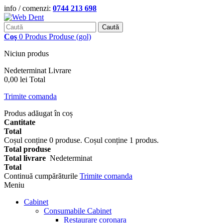
info / comenzi:
0744 213 698
Caută
Coş
0
Produs
Produse
(gol)
Niciun produs
Nedeterminat
Livrare
0,00 lei
Total
Trimite comanda
Produs adăugat în coș
Cantitate
Total
Coșul conține
0
produse.
Coșul conține 1 produs.
Total produse
Total livrare
Nedeterminat
Total
Continuă cumpărăturile
Trimite comanda
Meniu
Cabinet
Consumabile Cabinet
Restaurare coronara