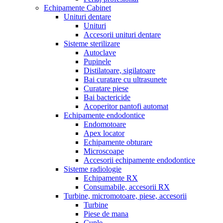
Echipamente Cabinet
Unituri dentare
Unituri
Accesorii unituri dentare
Sisteme sterilizare
Autoclave
Pupinele
Distilatoare, sigilatoare
Bai curatare cu ultrasunete
Curatare piese
Bai bactericide
Acoperitor pantofi automat
Echipamente endodontice
Endomotoare
Apex locator
Echipamente obturare
Microscoape
Accesorii echipamente endodontice
Sisteme radiologie
Echipamente RX
Consumabile, accesorii RX
Turbine, micromotoare, piese, accesorii
Turbine
Piese de mana
Cuple