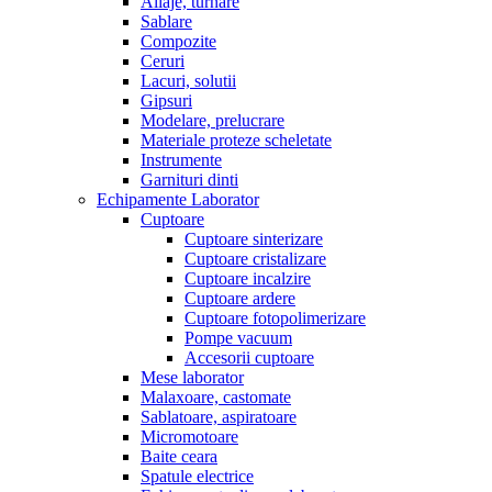
Aliaje, turnare
Sablare
Compozite
Ceruri
Lacuri, solutii
Gipsuri
Modelare, prelucrare
Materiale proteze scheletate
Instrumente
Garnituri dinti
Echipamente Laborator
Cuptoare
Cuptoare sinterizare
Cuptoare cristalizare
Cuptoare incalzire
Cuptoare ardere
Cuptoare fotopolimerizare
Pompe vacuum
Accesorii cuptoare
Mese laborator
Malaxoare, castomate
Sablatoare, aspiratoare
Micromotoare
Baite ceara
Spatule electrice