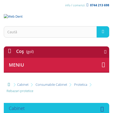
info / comenzi:
0744 213 698
Coş
(gol)
MENIU
Cabinet
Consumabile Cabinet
Protetica
Rebazari protetice
Cabinet