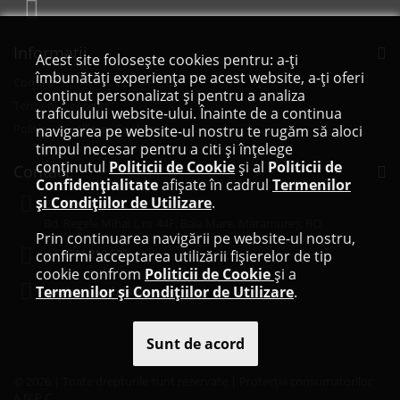
Informaţii
Acest site folosește cookies pentru: a-ți
îmbunătăți experiența pe acest website, a-ți oferi
Contact
conținut personalizat și pentru a analiza
Termeni și condiții
traficulului website-ului. Înainte de a continua
Politica de utilizare Cookies
navigarea pe website-ul nostru te rugăm să aloci
timpul necesar pentru a citi și înțelege
conținutul
Politicii de Cookie
și al
Politicii de
Contact
Confidențialitate
afișate în cadrul
Termenilor
și Condițiilor de Utilizare
.
SC KAYANA SRL
Bd. Regele Mihai I, nr 44F, Baia Mare, Maramureș, RO
Prin continuarea navigării pe website-ul nostru,
+4
0744 213 698
confirmi acceptarea utilizării fișierelor de tip
cookie confrom
Politicii de Cookie
și a
Termenilor și Condițiilor de Utilizare
.
contact@webdent.ro
Sunt de acord
© 2026 | Toate drepturile sunt rezervate |
Protecția consumatorilor
A.N.P.C.