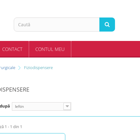
CONTACT
CONTUL MEU
rurgicale
Fiziodispensere
DISPENSERE
 după
Ieftin
ză 1 - 1 din 1