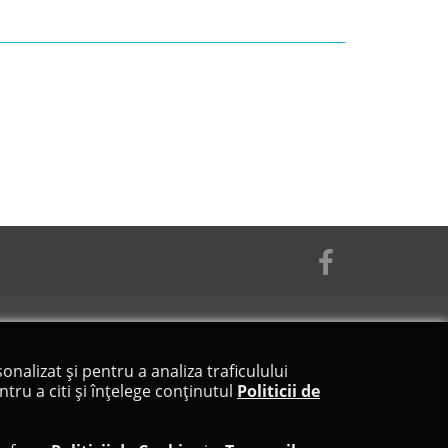
onalizat și pentru a analiza traficulului
tru a citi și înțelege conținutul
Politicii de