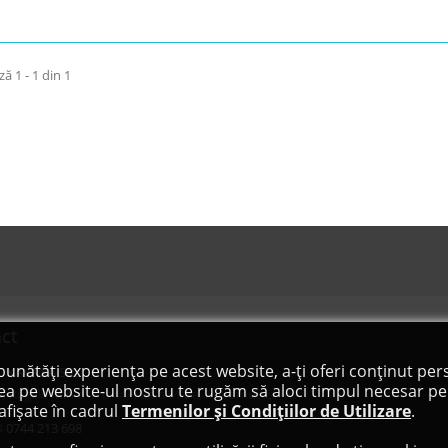
ză 1 - 1 din 1
ct
bunătăți experiența pe acest website, a-ți oferi conținut pers
C KAYANA SRL
ea pe website-ul nostru te rugăm să aloci timpul necesar pen
. Regele Mihai I, nr 44F, Baia Mare, Maramureș, RO
afișate în cadrul
Termenilor și Condițiilor de Utilizare
.
4
0744 213 698