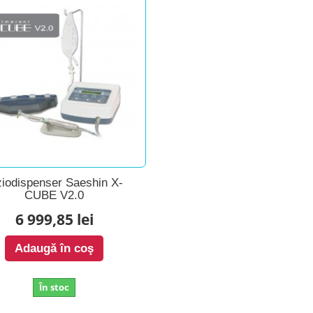
ziodispenser Saeshin X-
CUBE V2.0
6 999,85 lei
Adaugă în coş
În stoc