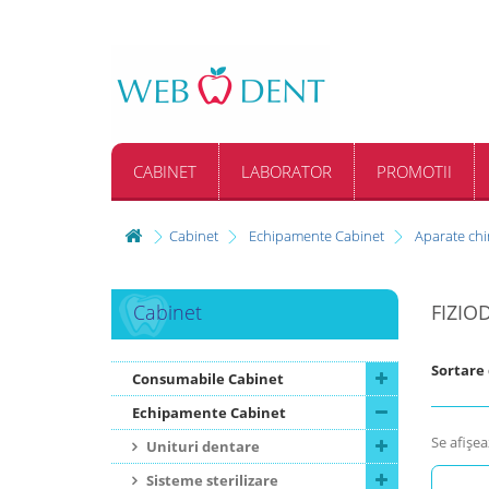
CABINET
LABORATOR
PROMOTII
Cabinet
Echipamente Cabinet
Aparate chi
Cabinet
FIZIO
Sortare
Consumabile Cabinet
Echipamente Cabinet
Se afişea
Unituri dentare
Sisteme sterilizare