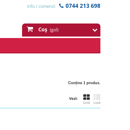
0744 213 698
info / comenzi:
Coş
(gol)
Conține 1 produs.
Vezi:
Grilă
Listă