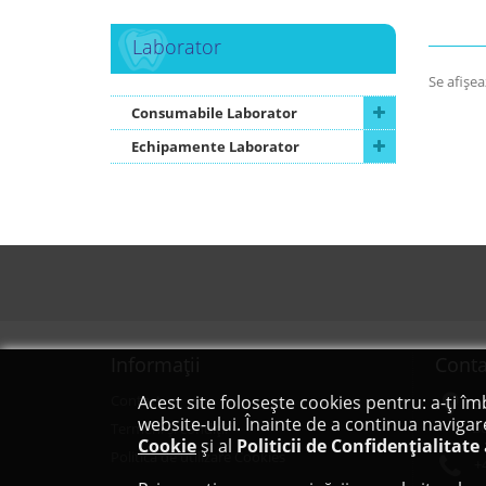
Laborator
Se afişea
Consumabile Laborator
Echipamente Laborator
Informaţii
Conta
Contact
Acest site folosește cookies pentru: a-ți îm
S
website-ului. Înainte de a continua navigar
Bd
Termeni și condiții
Cookie
și al
Politicii de Confidențialitate
Politica de utilizare Cookies
+