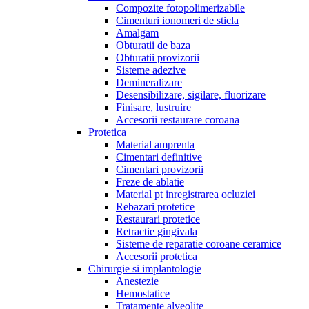
Compozite fotopolimerizabile
Cimenturi ionomeri de sticla
Amalgam
Obturatii de baza
Obturatii provizorii
Sisteme adezive
Demineralizare
Desensibilizare, sigilare, fluorizare
Finisare, lustruire
Accesorii restaurare coroana
Protetica
Material amprenta
Cimentari definitive
Cimentari provizorii
Freze de ablatie
Material pt inregistrarea ocluziei
Rebazari protetice
Restaurari protetice
Retractie gingivala
Sisteme de reparatie coroane ceramice
Accesorii protetica
Chirurgie si implantologie
Anestezie
Hemostatice
Tratamente alveolite