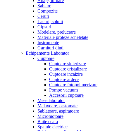
Aliaje, turnare
Sablare
Compozite
Ceruri
Lacuri, solutii
Gipsuri
Modelare, prelucrare
Materiale proteze scheletate
Instrumente
Garnituri dinti
Echipamente Laborator
Cuptoare
Cuptoare sinterizare
Cuptoare cristalizare
Cuptoare incalzire
Cuptoare ardere
Cuptoare fotopolimerizare
Pompe vacuum
Accesorii cuptoare
Mese laborator
Malaxoare, castomate
Sablatoare, aspiratoare
Micromotoare
Baite ceara
Spatule electrice