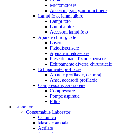
Micromotoare
Accesorii, spray-uri intretinere
Lampi foto, lampi albire
Lampi foto
Lampi albire
Accesorii lampi foto
Aparate chirurgicale
Lasere
Fiziodispensere
Aparate inhalosedare
Piese de mana fiziodispensere
Echipamente diverse chirurgicale
Echipamente profilaxie
Aparate profilaxie, detartraj
Anse, accesorii profilaxie
Compresoare, aspiratoare
Compresoare
Pompe aspiratie
Filtre
Laborator
Consumabile Laborator
Ceramica
Mase de ambalat
Acrilate