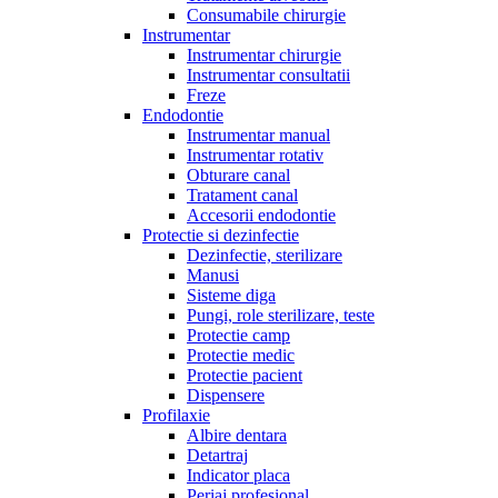
Consumabile chirurgie
Instrumentar
Instrumentar chirurgie
Instrumentar consultatii
Freze
Endodontie
Instrumentar manual
Instrumentar rotativ
Obturare canal
Tratament canal
Accesorii endodontie
Protectie si dezinfectie
Dezinfectie, sterilizare
Manusi
Sisteme diga
Pungi, role sterilizare, teste
Protectie camp
Protectie medic
Protectie pacient
Dispensere
Profilaxie
Albire dentara
Detartraj
Indicator placa
Periaj profesional