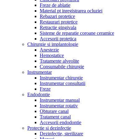
Freze de ablatie
Material pt inregistrarea ocluziei
Rebazari protetice
Restaurari protetice
Retractie gingivala
Sisteme de reparatie coroane ceramice
Accesorii protetica
Chirurgie si implantologie
Anestezie
Hemostatice
Tratamente alveolite
Consumabile chirurgie
Instrumentar
Instrumentar chirurgie
Instrumentar consultatii
Freze
Endodontie
Instrumentar manual
Instrumentar rotativ
Obturare canal
Tratament canal
Accesorii endodontie
Protectie si dezinfectie
Dezinfectie, sterilizare