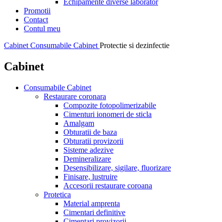
Echipamente diverse laborator
Promotii
Contact
Contul meu
Cabinet
Consumabile Cabinet
Protectie si dezinfectie
Cabinet
Consumabile Cabinet
Restaurare coronara
Compozite fotopolimerizabile
Cimenturi ionomeri de sticla
Amalgam
Obturatii de baza
Obturatii provizorii
Sisteme adezive
Demineralizare
Desensibilizare, sigilare, fluorizare
Finisare, lustruire
Accesorii restaurare coroana
Protetica
Material amprenta
Cimentari definitive
Cimentari provizorii