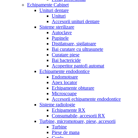
Echipamente Cabinet
Unituri dentare
Unituri
Accesorii unituri dentare
Sisteme sterilizare
Autoclave
Pupinele
Distilatoare, sigilatoare
Bai curatare cu ultrasunete
Curatare piese
Bai bactericide
Acoperitor pantofi automat
Echipamente endodontice
Endomotoare
Apex locator
Echipamente obturare
Microscoape
Accesorii echipamente endodontice
Sisteme radiologie
Echipamente RX
Consumabile, accesorii RX
Turbine, micromotoare, piese, accesorii
Turbine
Piese de mana
Cuple