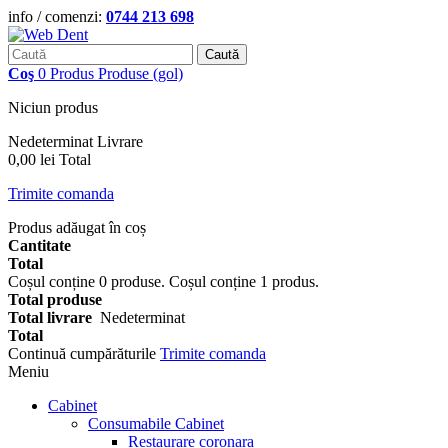
info / comenzi:
0744 213 698
Caută
Coş
0
Produs
Produse
(gol)
Niciun produs
Nedeterminat
Livrare
0,00 lei
Total
Trimite comanda
Produs adăugat în coș
Cantitate
Total
Coșul conține
0
produse.
Coșul conține 1 produs.
Total produse
Total livrare
Nedeterminat
Total
Continuă cumpărăturile
Trimite comanda
Meniu
Cabinet
Consumabile Cabinet
Restaurare coronara