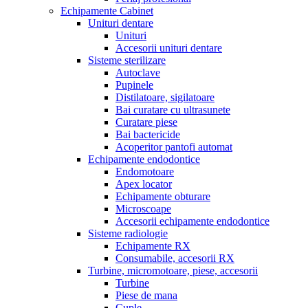
Echipamente Cabinet
Unituri dentare
Unituri
Accesorii unituri dentare
Sisteme sterilizare
Autoclave
Pupinele
Distilatoare, sigilatoare
Bai curatare cu ultrasunete
Curatare piese
Bai bactericide
Acoperitor pantofi automat
Echipamente endodontice
Endomotoare
Apex locator
Echipamente obturare
Microscoape
Accesorii echipamente endodontice
Sisteme radiologie
Echipamente RX
Consumabile, accesorii RX
Turbine, micromotoare, piese, accesorii
Turbine
Piese de mana
Cuple