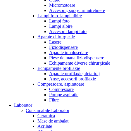
Micromotoare
Accesorii, spray-uri intretinere
Lampi foto, lampi albire
Lampi foto
Lampi albire
Accesorii lampi foto
Aparate chirurgicale
Lasere
Fiziodispensere
Aparate inhalosedare
Piese de mana fiziodispensere
Echipamente diverse chirurgicale
Echipamente profilaxie
Aparate profilaxie, detartraj
Anse, accesorii profilaxie
Compresoare, aspiratoare
Compresoare
Pompe aspiratie
Filtre
Laborator
Consumabile Laborator
Ceramica
Mase de ambalat
Acrilate