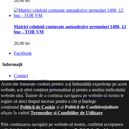
20,90 lei
Matrici celuloid conturate autoadezive premolari 1490, 12
buc - TOR VM
20,90 lei
Facebook
Informaţii
Contact
Termeni și condiții
Acest site folosește cookies pentru: a-ți îmbunătăți experiența pe acest
Politica de utilizare Cookies
website, a-ți oferi conținut personalizat și pentru a analiza traficulului
website-ului. Înainte de a continua navigarea pe website-ul nostru te
© 2026 | Toate drepturile sunt rezervate |
Protecția consumatorilor
A.N.P.C.
rugăm să aloci timpul necesar pentru a citi și înțelege
conținutul
Politicii de Cookie
și al
Politicii de Confidențialitate
Contact
afișate în cadrul
Termenilor și Condițiilor de Utilizare
.
SC KAYANA SRL
Prin continuarea navigării pe website-ul nostru, confirmi acceptarea
Bd. Regele Mihai I, nr 44F, Baia Mare, Maramureș, RO