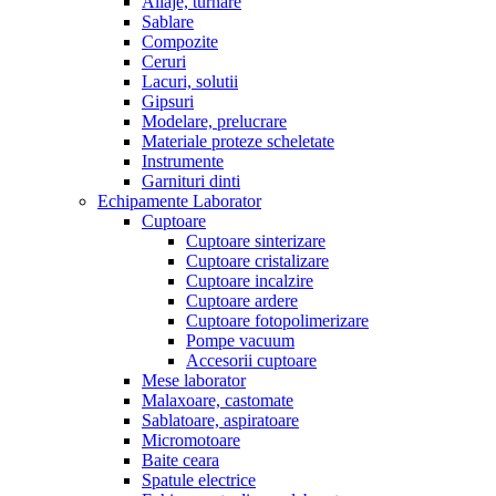
Aliaje, turnare
Sablare
Compozite
Ceruri
Lacuri, solutii
Gipsuri
Modelare, prelucrare
Materiale proteze scheletate
Instrumente
Garnituri dinti
Echipamente Laborator
Cuptoare
Cuptoare sinterizare
Cuptoare cristalizare
Cuptoare incalzire
Cuptoare ardere
Cuptoare fotopolimerizare
Pompe vacuum
Accesorii cuptoare
Mese laborator
Malaxoare, castomate
Sablatoare, aspiratoare
Micromotoare
Baite ceara
Spatule electrice