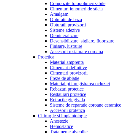
Compozite fotopolimerizabile
Cimenturi ionomeri de sticla
Amalgam
Obturatii de baza
Obturatii provizorii
Sisteme adezive
Demineralizare
Desensibilizare, sigilare, fluorizare
Finisare, lustruire
Accesorii restaurare coroana
Protetica
Material amprenta
Cimentari definitive
Cimentari provizorii
Freze de ablatie
Material pt inregistrarea ocluziei
Rebazari protetice
Restaurari protetice
Retractie gingivala
Sisteme de reparatie coroane ceramice
Accesorii protetica
Chirurgie si implantologie
Anestezie
Hemostatice
Tratamente alveolite