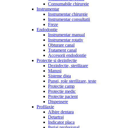
Consumabile chirurgie
Instrumentar
Instrumentar chirurgie
Instrumentar consultatii
Freze
Endodontie
Instrumentar manual
Instrumentar rotativ
Obturare canal
Tratament canal
Accesorii endodontie
Protectie si dezinfectie
Dezinfectie, sterilizare
Manusi
Sisteme diga
Pungi, role sterilizare, teste
Protectie camp
Protectie medic
Protectie pacient
Dispensere
Profilaxie
Albire dentara
Detartraj
Indicator placa
Periaj profesional