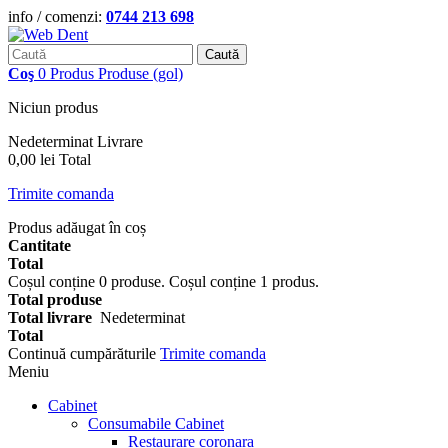
info / comenzi:
0744 213 698
Caută
Coş
0
Produs
Produse
(gol)
Niciun produs
Nedeterminat
Livrare
0,00 lei
Total
Trimite comanda
Produs adăugat în coș
Cantitate
Total
Coșul conține
0
produse.
Coșul conține 1 produs.
Total produse
Total livrare
Nedeterminat
Total
Continuă cumpărăturile
Trimite comanda
Meniu
Cabinet
Consumabile Cabinet
Restaurare coronara