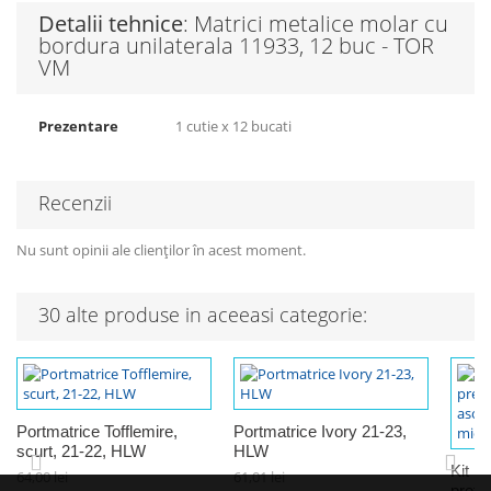
Detalii tehnice
: Matrici metalice molar cu
bordura unilaterala 11933, 12 buc - TOR
VM
Prezentare
1 cutie x 12 bucati
Recenzii
Nu sunt opinii ale clienților în acest moment.
30 alte produse in aceeasi categorie:
Portmatrice Tofflemire,
Portmatrice Ivory 21-23,
scurt, 21-22, HLW
HLW
Kit m
64,00 lei
61,01 lei
prefo