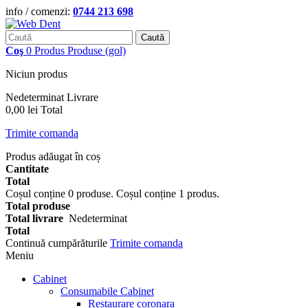
info / comenzi:
0744 213 698
Caută
Coş
0
Produs
Produse
(gol)
Niciun produs
Nedeterminat
Livrare
0,00 lei
Total
Trimite comanda
Produs adăugat în coș
Cantitate
Total
Coșul conține
0
produse.
Coșul conține 1 produs.
Total produse
Total livrare
Nedeterminat
Total
Continuă cumpărăturile
Trimite comanda
Meniu
Cabinet
Consumabile Cabinet
Restaurare coronara