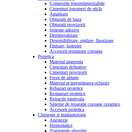
Compozite fotopolimerizabile
Cimenturi ionomeri de sticla
Amalgam
Obturatii de baza
Obturatii provizorii
Sisteme adezive
Demineralizare
Desensibilizare, sigilare, fluorizare
Finisare, lustruire
Accesorii restaurare coroana
Protetica
Material amprenta
Cimentari definitive
Cimentari provizorii
Freze de ablatie
Material pt inregistrarea ocluziei
Rebazari protetice
Restaurari protetice
Retractie gingivala
Sisteme de reparatie coroane ceramice
Accesorii protetica
Chirurgie si implantologie
Anestezie
Hemostatice
Tratamente alveolite