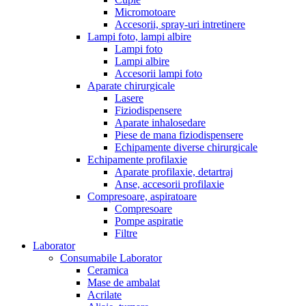
Micromotoare
Accesorii, spray-uri intretinere
Lampi foto, lampi albire
Lampi foto
Lampi albire
Accesorii lampi foto
Aparate chirurgicale
Lasere
Fiziodispensere
Aparate inhalosedare
Piese de mana fiziodispensere
Echipamente diverse chirurgicale
Echipamente profilaxie
Aparate profilaxie, detartraj
Anse, accesorii profilaxie
Compresoare, aspiratoare
Compresoare
Pompe aspiratie
Filtre
Laborator
Consumabile Laborator
Ceramica
Mase de ambalat
Acrilate