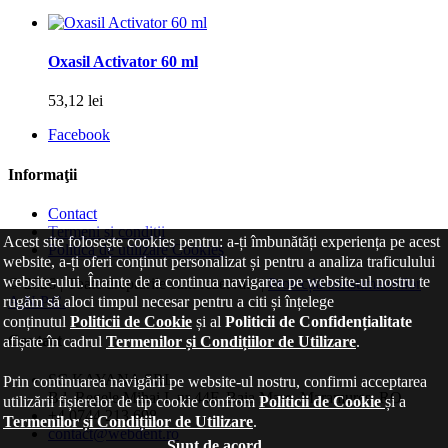
Oxasil Activator 60 ml
53,12 lei
Facebook
Informaţii
Contact
Termeni și condiții
Acest site folosește cookies pentru: a-ți îmbunătăți experiența pe acest
Politica de utilizare Cookies
website, a-ți oferi conținut personalizat și pentru a analiza traficulului
website-ului. Înainte de a continua navigarea pe website-ul nostru te
© 2026 | Toate drepturile sunt rezervate |
Protecția consumatorilor
A.N.P.C.
rugăm să aloci timpul necesar pentru a citi și înțelege
conținutul
Politicii de Cookie
și al
Politicii de Confidențialitate
Contact
afișate în cadrul
Termenilor și Condițiilor de Utilizare
.
SC KAYANA SRL
Prin continuarea navigării pe website-ul nostru, confirmi acceptarea
Bd. Regele Mihai I, nr 44F, Baia Mare, Maramureș, RO
utilizării fișierelor de tip cookie confrom
Politicii de Cookie
și a
+4
0744 213 698
Termenilor și Condițiilor de Utilizare
.
contact@webdent.ro
Sunt de acord