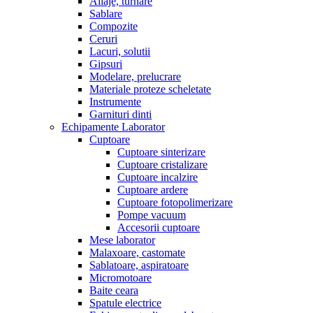
Aliaje, turnare
Sablare
Compozite
Ceruri
Lacuri, solutii
Gipsuri
Modelare, prelucrare
Materiale proteze scheletate
Instrumente
Garnituri dinti
Echipamente Laborator
Cuptoare
Cuptoare sinterizare
Cuptoare cristalizare
Cuptoare incalzire
Cuptoare ardere
Cuptoare fotopolimerizare
Pompe vacuum
Accesorii cuptoare
Mese laborator
Malaxoare, castomate
Sablatoare, aspiratoare
Micromotoare
Baite ceara
Spatule electrice