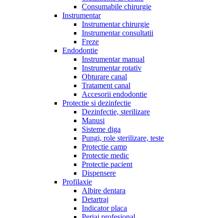
Consumabile chirurgie
Instrumentar
Instrumentar chirurgie
Instrumentar consultatii
Freze
Endodontie
Instrumentar manual
Instrumentar rotativ
Obturare canal
Tratament canal
Accesorii endodontie
Protectie si dezinfectie
Dezinfectie, sterilizare
Manusi
Sisteme diga
Pungi, role sterilizare, teste
Protectie camp
Protectie medic
Protectie pacient
Dispensere
Profilaxie
Albire dentara
Detartraj
Indicator placa
Periaj profesional