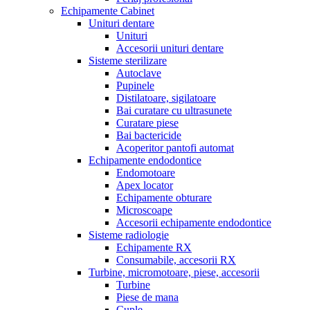
Echipamente Cabinet
Unituri dentare
Unituri
Accesorii unituri dentare
Sisteme sterilizare
Autoclave
Pupinele
Distilatoare, sigilatoare
Bai curatare cu ultrasunete
Curatare piese
Bai bactericide
Acoperitor pantofi automat
Echipamente endodontice
Endomotoare
Apex locator
Echipamente obturare
Microscoape
Accesorii echipamente endodontice
Sisteme radiologie
Echipamente RX
Consumabile, accesorii RX
Turbine, micromotoare, piese, accesorii
Turbine
Piese de mana
Cuple