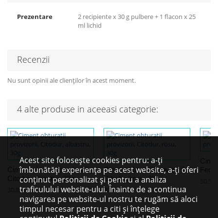
Prezentare
2 recipiente x 30 g pulbere + 1 flacon x 25
ml lichid
Recenzii
Nu sunt opinii ale clienților în acest moment.
4 alte produse in aceeasi categorie:
Acest site folosește cookies pentru: a-ți
Ciment
îmbunătăți experiența pe acest website, a-ți oferi
Ciment obturatii provizorii,
Ciment obturatii provizorii,
Fermi
Citodur, albastru, 30g
Citodur, rosu, 30g
conținut personalizat și pentru a analiza
50,53 l
traficulului website-ului. Înainte de a continua
30,82 lei
30,25 lei
navigarea pe website-ul nostru te rugăm să aloci
timpul necesar pentru a citi și înțelege