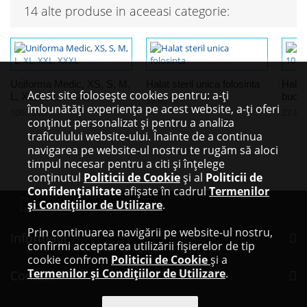
14 alte produse in aceeasi categorie:
Uniforma Medic, XS, S, M,
Halat steril unica folosinta
Halat 
Acest site folosește cookies pentru: a-ți
L, XL, XXL, XXXL
buc
39,65 lei
îmbunătăți experiența pe acest website, a-ți oferi
106,72 lei
27,83 l
conținut personalizat și pentru a analiza
traficulului website-ului. Înainte de a continua
navigarea pe website-ul nostru te rugăm să aloci
timpul necesar pentru a citi și înțelege
conținutul
Politicii de Cookie
și al
Politicii de
Confidențialitate
afișate în cadrul
Termenilor
și Condițiilor de Utilizare
.
Prin continuarea navigării pe website-ul nostru,
Informaţii
confirmi acceptarea utilizării fișierelor de tip
cookie confrom
Politicii de Cookie
și a
Termenilor și Condițiilor de Utilizare
.
Contact