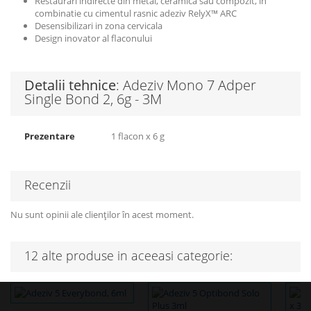
Restaurari indirecte din metal, ceramica sau compozit, in
combinatie cu cimentul rasnic adeziv RelyX™ ARC
Desensibilizari in zona cervicala
Design inovator al flaconului
Detalii tehnice
: Adeziv Mono 7 Adper
Single Bond 2, 6g - 3M
Prezentare
1 flacon x 6 g
Recenzii
Nu sunt opinii ale clienților în acest moment.
12 alte produse in aceeasi categorie: