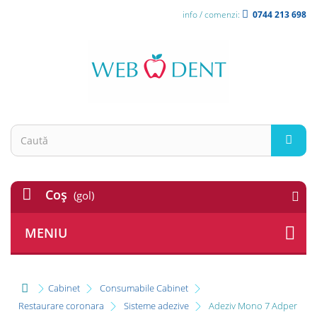
info / comenzi:
0744 213 698
Coş
(gol)
MENIU
Cabinet
Consumabile Cabinet
Restaurare coronara
Sisteme adezive
Adeziv Mono 7 Adper