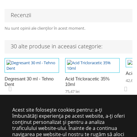
Recenzii
Nu sunt opinii ale clienților în acest moment.
30 alte produse in aceeasi categorie:
Acid 
Degresant 30 ml - Tehno
Acid Tricloracetic 35%
42,69 l
Dent
10ml
75,47 lei
Acest site folosește cookies pentru: a-ți
îmbunătăți experiența pe acest website, a-ți oferi
conținut personalizat și pentru a analiza
traficulului website-ului. Înainte de a continua
navigarea pe website-ul nostru te rugăm să aloci