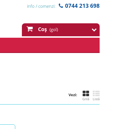
0744 213 698
info / comenzi:
Coş
(gol)
Vezi:
Grilă
Listă