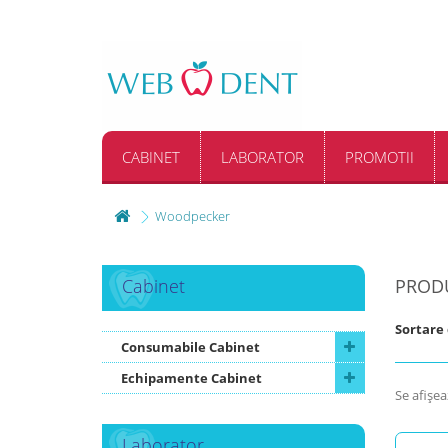
CABINET
LABORATOR
PROMOTII
Woodpecker
Cabinet
PROD
Sortare
Consumabile Cabinet
Echipamente Cabinet
Se afişea
Laborator