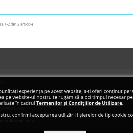
ză 1-2 din 2 articole
ct
bunătăți experiența pe acest website, a-ți oferi conținut pers
C KAYANA SRL
ea pe website-ul nostru te rugăm să aloci timpul necesar pen
. Regele Mihai I, nr 44F, Baia Mare, Maramureș, RO
afișate în cadrul
Termenilor și Condițiilor de Utilizare
.
4
0744 213 698
stru, confirmi acceptarea utilizării fișierelor de tip cookie 
ontact@webdent.ro