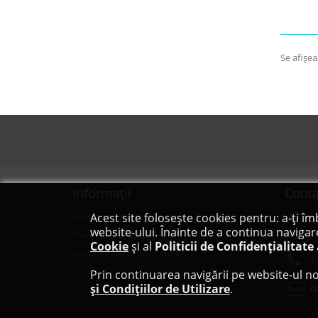
Se afişea
Informaţii
Conta
Acest site folosește cookies pentru: a-ți îm
Contact
S
website-ului. Înainte de a continua navigar
Bd
Termeni și condiții
Cookie
și al
Politicii de Confidențialitate
Politica de utilizare Cookies
+
Prin continuarea navigării pe website-ul no
și Condițiilor de Utilizare
.
c