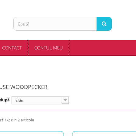
CONTACT
CONTUL MEU
USE WOODPECKER
 după
Ieftin
ză 1-2 din 2 articole