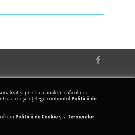
onalizat și pentru a analiza traficulului
tru a citi și înțelege conținutul
Politicii de
confrom
Politicii de Cookie
și a
Termenilor