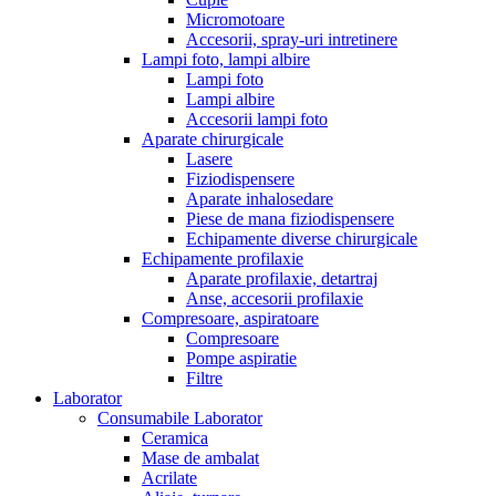
Micromotoare
Accesorii, spray-uri intretinere
Lampi foto, lampi albire
Lampi foto
Lampi albire
Accesorii lampi foto
Aparate chirurgicale
Lasere
Fiziodispensere
Aparate inhalosedare
Piese de mana fiziodispensere
Echipamente diverse chirurgicale
Echipamente profilaxie
Aparate profilaxie, detartraj
Anse, accesorii profilaxie
Compresoare, aspiratoare
Compresoare
Pompe aspiratie
Filtre
Laborator
Consumabile Laborator
Ceramica
Mase de ambalat
Acrilate