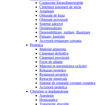
Compozite fotopolimerizabile
Cimenturi ionomeri de sticla
Amalgam
Obturatii de baza
Obturatii provizorii
Sisteme adezive
Demineralizare
Desensibilizare, sigilare, fluorizare
Finisare, lustruire
Accesorii restaurare coroana
Protetica
Material amprenta
Cimentari definitive
Cimentari provizorii
Freze de ablatie
Material pt inregistrarea ocluziei
Rebazari protetice
Restaurari protetice
Retractie gingivala
Sisteme de reparatie coroane ceramice
Accesorii protetica
Chirurgie si implantologie
Anestezie
Hemostatice
Tratamente alveolite