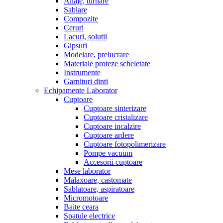
Aliaje, turnare
Sablare
Compozite
Ceruri
Lacuri, solutii
Gipsuri
Modelare, prelucrare
Materiale proteze scheletate
Instrumente
Garnituri dinti
Echipamente Laborator
Cuptoare
Cuptoare sinterizare
Cuptoare cristalizare
Cuptoare incalzire
Cuptoare ardere
Cuptoare fotopolimerizare
Pompe vacuum
Accesorii cuptoare
Mese laborator
Malaxoare, castomate
Sablatoare, aspiratoare
Micromotoare
Baite ceara
Spatule electrice