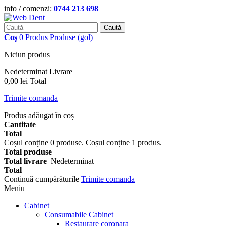
info / comenzi:
0744 213 698
Caută
Coş
0
Produs
Produse
(gol)
Niciun produs
Nedeterminat
Livrare
0,00 lei
Total
Trimite comanda
Produs adăugat în coș
Cantitate
Total
Coșul conține
0
produse.
Coșul conține 1 produs.
Total produse
Total livrare
Nedeterminat
Total
Continuă cumpărăturile
Trimite comanda
Meniu
Cabinet
Consumabile Cabinet
Restaurare coronara