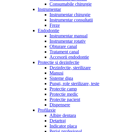
Consumabile chirurgie
Instrumentar
Instrumentar chirurgie
Instrumentar consultatii
Freze
Endodontie
Instrumentar manual
Instrumentar rotativ
Obturare canal
Tratament canal
Accesorii endodontie
Protectie si dezinfectie
Dezinfectie, sterilizare
Manusi
Sisteme diga
Pungi, role sterilizare, teste
Protectie camp
Protectie medic
Protectie pacient
Dispensere
Profilaxie
Albire dentara
Detartraj
Indicator placa
Periaj profesional