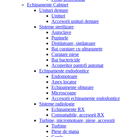
Echipamente Cabinet
Unituri dentare
Unituri
Accesorii unituri dentare
Sisteme sterilizare
Autoclave
Pupinele
Distilatoare, sigilatoare
Bai curatare cu ultrasunete
Curatare piese
Bai bactericide
Acoperitor pantofi automat
Echipamente endodontice
Endomotoare
Apex locator
Echipamente obturare
Microscoape
Accesorii echipamente endodontice
Sisteme radiologie
Echipamente RX
Consumabile, accesorii RX
Turbine, micromotoare, piese, accesorii
Turbine
Piese de mana
Cuple