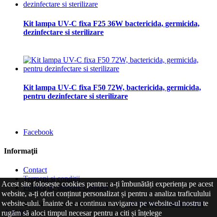
Kit lampa UV-C fixa F25 36W bactericida, germicida,
dezinfectare si sterilizare
Kit lampa UV-C fixa F50 72W, bactericida, germicida,
pentru dezinfectare si sterilizare
Facebook
Informaţii
Contact
Termeni și condiții
Acest site folosește cookies pentru: a-ți îmbunătăți experiența pe acest
Politica de utilizare Cookies
website, a-ți oferi conținut personalizat și pentru a analiza traficulului
website-ului. Înainte de a continua navigarea pe website-ul nostru te
© 2026 | Toate drepturile sunt rezervate |
Protecția consumatorilor
A.N.P.C.
rugăm să aloci timpul necesar pentru a citi și înțelege