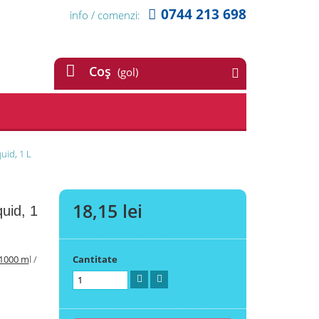
0744 213 698
info / comenzi:
Coş
(gol)
uid, 1 L
18,15 lei
uid, 1
 1000 m
l /
Cantitate