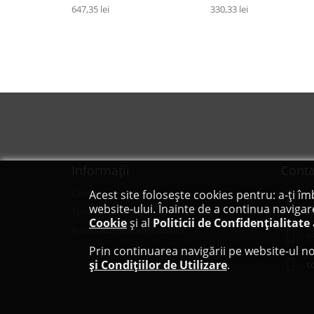
647,35 lei
330,33 lei
Informaţii
Conta
Contact
Acest site folosește cookies pentru: a-ți îm
S
website-ului. Înainte de a continua navigar
Bd
Termeni și condiții
Cookie
și al
Politicii de Confidențialitate
Politica de utilizare Cookies
+
Prin continuarea navigării pe website-ul no
și Condițiilor de Utilizare
.
c