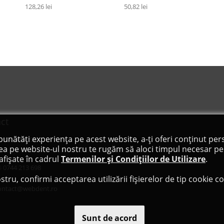
128,26 lei
50,82 lei
ct
bunătăți experiența pe acest website, a-ți oferi conținut pers
C KAYANA SRL
ea pe website-ul nostru te rugăm să aloci timpul necesar pen
. Regele Mihai I, nr 44F, Baia Mare, Maramureș, RO
afișate în cadrul
Termenilor și Condițiilor de Utilizare
.
4
0744 213 698
stru, confirmi acceptarea utilizării fișierelor de tip cookie 
ontact@webdent.ro
Sunt de acord