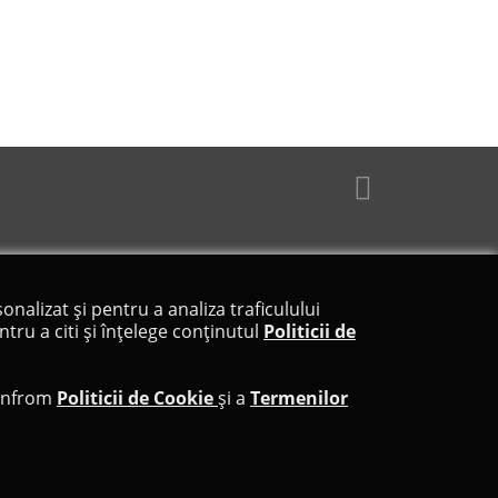
onalizat și pentru a analiza traficulului
tru a citi și înțelege conținutul
Politicii de
confrom
Politicii de Cookie
și a
Termenilor