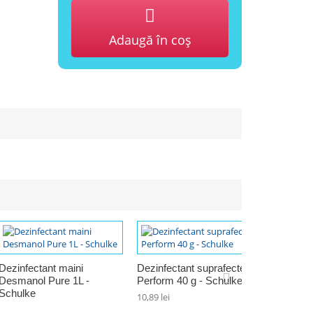
Adaugă în coş
Dezinfectant maini
Dezinfectant suprafecte
Dezinfec
Desmanol Pure 1L -
Perform 40 g - Schulke
Perform
Schulke
10,89 lei
146,91 lei