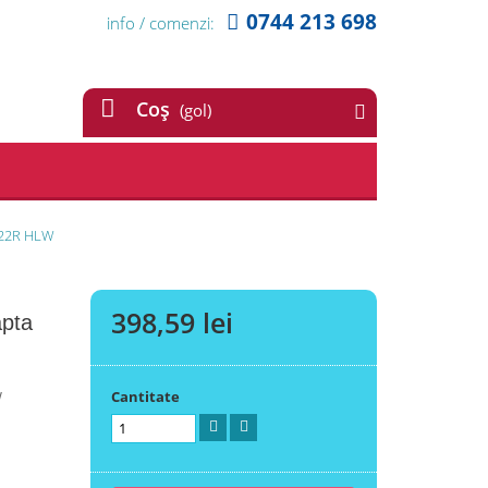
0744 213 698
info / comenzi:
Coş
(gol)
-122R HLW
398,59 lei
apta
W
Cantitate