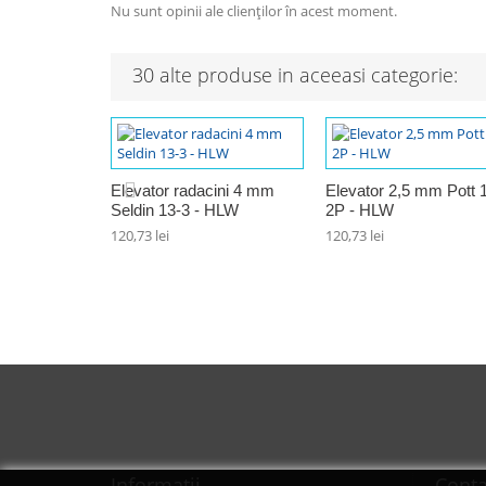
Nu sunt opinii ale clienților în acest moment.
30 alte produse in aceeasi categorie:
Elevator radacini 4 mm
Elevator 2,5 mm Pott 
Seldin 13-3 - HLW
2P - HLW
120,73 lei
120,73 lei
Informaţii
Conta