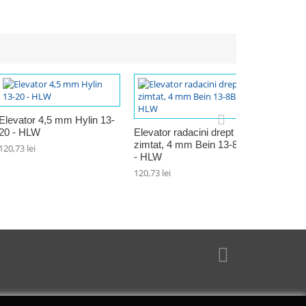
Elevator 4,5 mm Hylin 13-
Elevator
20 - HLW
Elevator radacini drept
mm Bei
zimtat, 4 mm Bein 13-8BZ
120,73 lei
86,01 lei
- HLW
120,73 lei