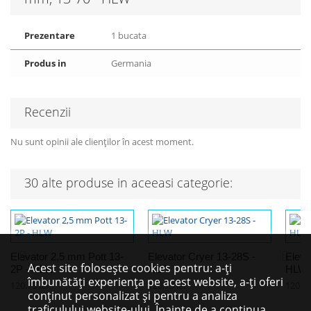
Prezentare
1 bucata
Produs in
Germania
Recenzii
Nu sunt opinii ale clienților în acest moment.
30 alte produse in aceeasi categorie:
Elevator 2,5 mm Pott 13-
Elevator Cryer 13-28S -
Eleva
Acest site folosește cookies pentru: a-ți
2P - HLW
HLW
HLW
îmbunătăți experiența pe acest website, a-ți oferi
120,73 lei
120,73 lei
120,73
conținut personalizat și pentru a analiza
traficulului website-ului. Înainte de a continua