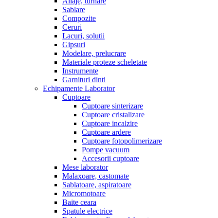
Aliaje, turnare
Sablare
Compozite
Ceruri
Lacuri, solutii
Gipsuri
Modelare, prelucrare
Materiale proteze scheletate
Instrumente
Garnituri dinti
Echipamente Laborator
Cuptoare
Cuptoare sinterizare
Cuptoare cristalizare
Cuptoare incalzire
Cuptoare ardere
Cuptoare fotopolimerizare
Pompe vacuum
Accesorii cuptoare
Mese laborator
Malaxoare, castomate
Sablatoare, aspiratoare
Micromotoare
Baite ceara
Spatule electrice