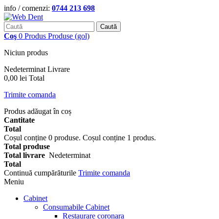
info / comenzi:
0744 213 698
Caută
Coş
0
Produs
Produse
(gol)
Niciun produs
Nedeterminat
Livrare
0,00 lei
Total
Trimite comanda
Produs adăugat în coș
Cantitate
Total
Coșul conține
0
produse.
Coșul conține 1 produs.
Total produse
Total livrare
Nedeterminat
Total
Continuă cumpărăturile
Trimite comanda
Meniu
Cabinet
Consumabile Cabinet
Restaurare coronara