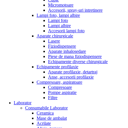
Micromotoare
Accesorii, spray-uri intretinere
Lampi foto, lampi albire
Lampi foto
Lampi albire
Accesorii lampi foto
Aparate chirurgicale
Lasere
Fiziodispensere
Aparate inhalosedare
Piese de mana fiziodispensere
Echipamente diverse chirurgicale
Echipamente profilaxie
Aparate profilaxie, detartraj
Anse, accesorii profilaxie
Compresoare, aspiratoare
Compresoare
Pompe aspiratie
Filtre
Laborator
Consumabile Laborator
Ceramica
Mase de ambalat
Acrilate