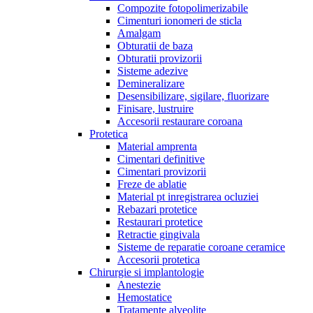
Compozite fotopolimerizabile
Cimenturi ionomeri de sticla
Amalgam
Obturatii de baza
Obturatii provizorii
Sisteme adezive
Demineralizare
Desensibilizare, sigilare, fluorizare
Finisare, lustruire
Accesorii restaurare coroana
Protetica
Material amprenta
Cimentari definitive
Cimentari provizorii
Freze de ablatie
Material pt inregistrarea ocluziei
Rebazari protetice
Restaurari protetice
Retractie gingivala
Sisteme de reparatie coroane ceramice
Accesorii protetica
Chirurgie si implantologie
Anestezie
Hemostatice
Tratamente alveolite