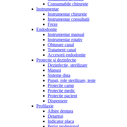
Consumabile chirurgie
Instrumentar
Instrumentar chirurgie
Instrumentar consultatii
Freze
Endodontie
Instrumentar manual
Instrumentar rotativ
Obturare canal
Tratament canal
Accesorii endodontie
Protectie si dezinfectie
Dezinfectie, sterilizare
Manusi
Sisteme diga
Pungi, role sterilizare, teste
Protectie camp
Protectie medic
Protectie pacient
Dispensere
Profilaxie
Albire dentara
Detartraj
Indicator placa
Periaj profesional