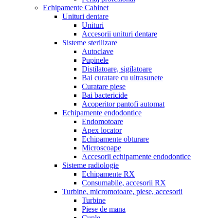
Echipamente Cabinet
Unituri dentare
Unituri
Accesorii unituri dentare
Sisteme sterilizare
Autoclave
Pupinele
Distilatoare, sigilatoare
Bai curatare cu ultrasunete
Curatare piese
Bai bactericide
Acoperitor pantofi automat
Echipamente endodontice
Endomotoare
Apex locator
Echipamente obturare
Microscoape
Accesorii echipamente endodontice
Sisteme radiologie
Echipamente RX
Consumabile, accesorii RX
Turbine, micromotoare, piese, accesorii
Turbine
Piese de mana
Cuple