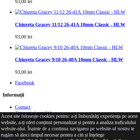
93,00 lei
Chiureta Gracey 11/12 26-41A 10mm Classic - HLW
93,00 lei
Chiureta Gracey 9/10 26-40A 10mm Classic - HLW
93,00 lei
Facebook
Informaţii
Contact
Termeni și condiții
Acest site folosește cookies pentru: a-ți îmbunătăți experiența pe acest
Politica de utilizare Cookies
website, a-ți oferi conținut personalizat și pentru a analiza traficulului
website-ului. Înainte de a continua navigarea pe website-ul nostru te
© 2026 | Toate drepturile sunt rezervate |
Protecția consumatorilor
A.N.P.C.
rugăm să aloci timpul necesar pentru a citi și înțelege