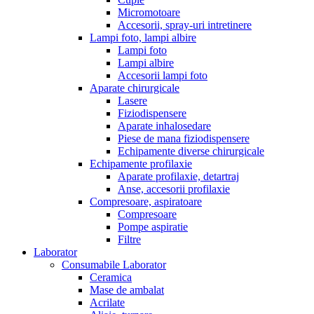
Micromotoare
Accesorii, spray-uri intretinere
Lampi foto, lampi albire
Lampi foto
Lampi albire
Accesorii lampi foto
Aparate chirurgicale
Lasere
Fiziodispensere
Aparate inhalosedare
Piese de mana fiziodispensere
Echipamente diverse chirurgicale
Echipamente profilaxie
Aparate profilaxie, detartraj
Anse, accesorii profilaxie
Compresoare, aspiratoare
Compresoare
Pompe aspiratie
Filtre
Laborator
Consumabile Laborator
Ceramica
Mase de ambalat
Acrilate