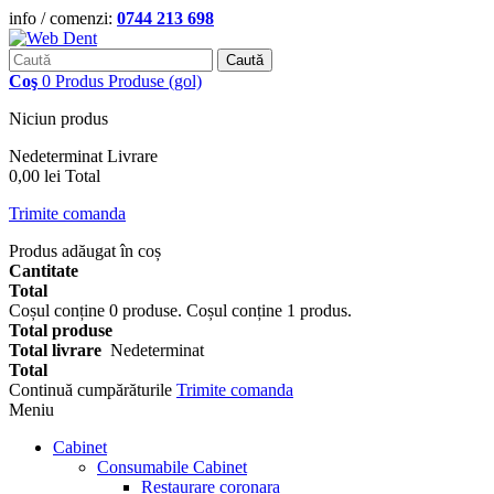
info / comenzi:
0744 213 698
Caută
Coş
0
Produs
Produse
(gol)
Niciun produs
Nedeterminat
Livrare
0,00 lei
Total
Trimite comanda
Produs adăugat în coș
Cantitate
Total
Coșul conține
0
produse.
Coșul conține 1 produs.
Total produse
Total livrare
Nedeterminat
Total
Continuă cumpărăturile
Trimite comanda
Meniu
Cabinet
Consumabile Cabinet
Restaurare coronara