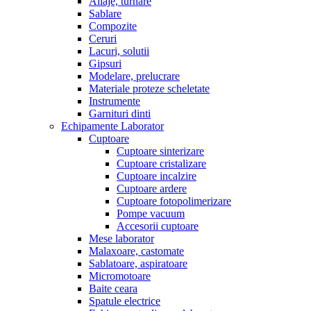
Aliaje, turnare
Sablare
Compozite
Ceruri
Lacuri, solutii
Gipsuri
Modelare, prelucrare
Materiale proteze scheletate
Instrumente
Garnituri dinti
Echipamente Laborator
Cuptoare
Cuptoare sinterizare
Cuptoare cristalizare
Cuptoare incalzire
Cuptoare ardere
Cuptoare fotopolimerizare
Pompe vacuum
Accesorii cuptoare
Mese laborator
Malaxoare, castomate
Sablatoare, aspiratoare
Micromotoare
Baite ceara
Spatule electrice