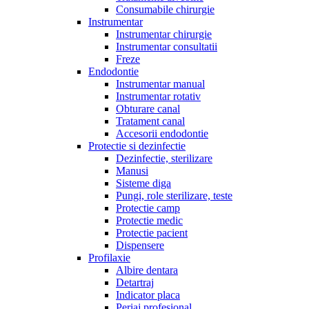
Consumabile chirurgie
Instrumentar
Instrumentar chirurgie
Instrumentar consultatii
Freze
Endodontie
Instrumentar manual
Instrumentar rotativ
Obturare canal
Tratament canal
Accesorii endodontie
Protectie si dezinfectie
Dezinfectie, sterilizare
Manusi
Sisteme diga
Pungi, role sterilizare, teste
Protectie camp
Protectie medic
Protectie pacient
Dispensere
Profilaxie
Albire dentara
Detartraj
Indicator placa
Periaj profesional