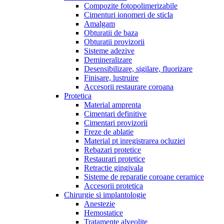
Compozite fotopolimerizabile
Cimenturi ionomeri de sticla
Amalgam
Obturatii de baza
Obturatii provizorii
Sisteme adezive
Demineralizare
Desensibilizare, sigilare, fluorizare
Finisare, lustruire
Accesorii restaurare coroana
Protetica
Material amprenta
Cimentari definitive
Cimentari provizorii
Freze de ablatie
Material pt inregistrarea ocluziei
Rebazari protetice
Restaurari protetice
Retractie gingivala
Sisteme de reparatie coroane ceramice
Accesorii protetica
Chirurgie si implantologie
Anestezie
Hemostatice
Tratamente alveolite