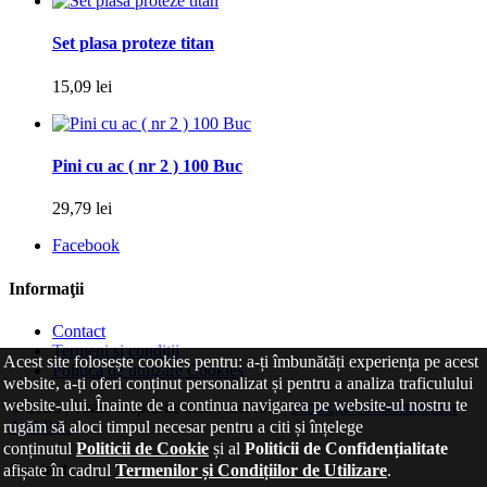
Set plasa proteze titan
15,09 lei
Pini cu ac ( nr 2 ) 100 Buc
29,79 lei
Facebook
Informaţii
Contact
Termeni și condiții
Acest site folosește cookies pentru: a-ți îmbunătăți experiența pe acest
Politica de utilizare Cookies
website, a-ți oferi conținut personalizat și pentru a analiza traficulului
website-ului. Înainte de a continua navigarea pe website-ul nostru te
© 2026 | Toate drepturile sunt rezervate |
Protecția consumatorilor
A.N.P.C.
rugăm să aloci timpul necesar pentru a citi și înțelege
conținutul
Politicii de Cookie
și al
Politicii de Confidențialitate
Contact
afișate în cadrul
Termenilor și Condițiilor de Utilizare
.