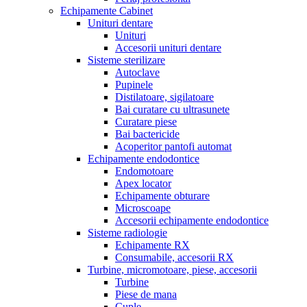
Echipamente Cabinet
Unituri dentare
Unituri
Accesorii unituri dentare
Sisteme sterilizare
Autoclave
Pupinele
Distilatoare, sigilatoare
Bai curatare cu ultrasunete
Curatare piese
Bai bactericide
Acoperitor pantofi automat
Echipamente endodontice
Endomotoare
Apex locator
Echipamente obturare
Microscoape
Accesorii echipamente endodontice
Sisteme radiologie
Echipamente RX
Consumabile, accesorii RX
Turbine, micromotoare, piese, accesorii
Turbine
Piese de mana
Cuple