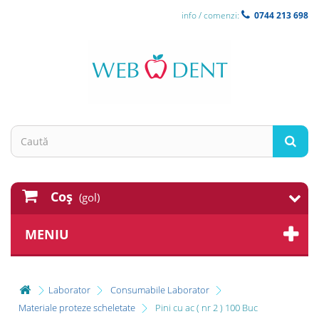
info / comenzi:
0744 213 698
Coş
(gol)
MENIU
Laborator
Consumabile Laborator
Materiale proteze scheletate
Pini cu ac ( nr 2 ) 100 Buc