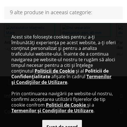
9 alte produse in aceeasi categorie:
Acest site folosește cookies pentru: a-ți
îmbunătăți experiența pe acest website, a-ți oferi
Articulator Magnetic Mare
Disc separator diamantat,
Pasta
conținut personalizat și pentru a analiza
gips, 45 mm
diama
142,88 lei
traficulului website-ului. Înainte de a continua
50,46 lei
86,44 l
navigarea pe website-ul nostru te rugăm să aloci
timpul necesar pentru a citi și înțelege
conținutul
Politicii de Cookie
și al
Politicii de
Confidențialitate
afișate în cadrul
Termenilor
și Condițiilor de Utilizare
.
Prin continuarea navigării pe website-ul nostru,
Informaţii
confirmi acceptarea utilizării fișierelor de tip
cookie confrom
Politicii de Cookie
și a
Termenilor și Condițiilor de Utilizare
.
Contact