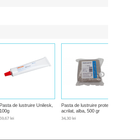
Pasta de lustruire Unilesk,
Pasta de lustruire proteze
Plastici
100g
acrilat, alba, 500 gr
50,57 lei
59,67 lei
34,30 lei