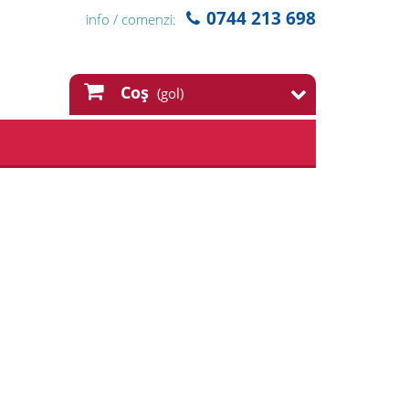
0744 213 698
info / comenzi:
Coş
(gol)