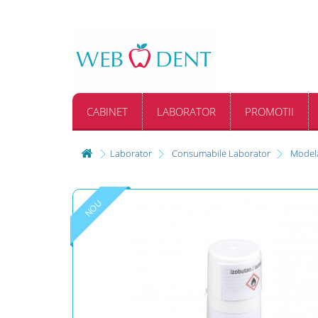
CABINET
LABORATOR
PROMOTII
Laborator
Consumabile Laborator
Modela
NOU