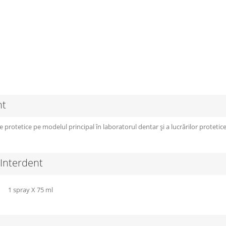
nt
otetice pe modelul principal în laboratorul dentar și a lucrărilor protetice 
 Interdent
1 spray X 75 ml