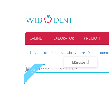
CABINET
LABORATOR
PROMOTII
Cabinet
Consumabile Cabinet
Endodonti
Mărește
NOU