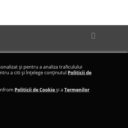
40,35 lei
onalizat și pentru a analiza traficulului
tru a citi și înțelege conținutul
Politicii de
confrom
Politicii de Cookie
și a
Termenilor