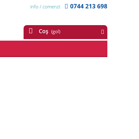
0744 213 698
info / comenzi:
Coş
(gol)