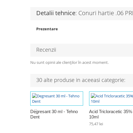
Detalii tehnice
: Conuri hartie .06 P
Prezentare
Recenzii
Nu sunt opinii ale clienților în acest moment.
30 alte produse in aceeasi categorie:
Degresant 30 ml - Tehno
Acid Tricloracetic 35%
Dent
10ml
75,47 lei