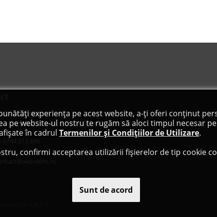
ct
bunătăți experiența pe acest website, a-ți oferi conținut pers
C KAYANA SRL
ea pe website-ul nostru te rugăm să aloci timpul necesar pen
. Regele Mihai I, nr 44F, Baia Mare, Maramureș, RO
afișate în cadrul
Termenilor și Condițiilor de Utilizare
.
4
0744 213 698
stru, confirmi acceptarea utilizării fișierelor de tip cookie 
ontact@webdent.ro
Sunt de acord
matorilor A.N.P.C.