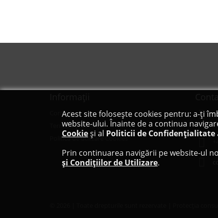
Informaţii
Conta
Contact
Acest site folosește cookies pentru: a-ți îm
S
website-ului. Înainte de a continua navigar
Bd
Termeni și condiții
Cookie
și al
Politicii de Confidențialitate
Politica de utilizare Cookies
+
Prin continuarea navigării pe website-ul no
și Condițiilor de Utilizare
.
c
© 2026 | Toate drepturile sunt rezervate |
Protecția consu