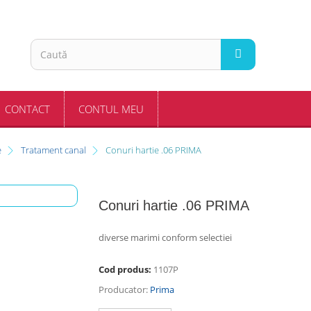
CONTACT
CONTUL MEU
e
Tratament canal
Conuri hartie .06 PRIMA
Conuri hartie .06 PRIMA
diverse marimi conform selectiei
Cod produs:
1107P
Producator:
Prima