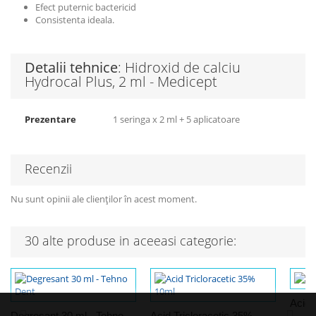
Efect puternic bactericid
Consistenta ideala.
Detalii tehnice
: Hidroxid de calciu
Hydrocal Plus, 2 ml - Medicept
Prezentare
1 seringa x 2 ml + 5 aplicatoare
Recenzii
Nu sunt opinii ale clienților în acest moment.
30 alte produse in aceeasi categorie:
Acid 
Degresant 30 ml - Tehno
Acid Tricloracetic 35%